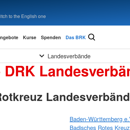
tch to the English one
ngebote
Kurse
Spenden
Das BRK
Landesverbände
e DRK Landesverbä
otkreuz Landesverbän
Baden-Württemberg e.
Badisches Rotes Kreuz