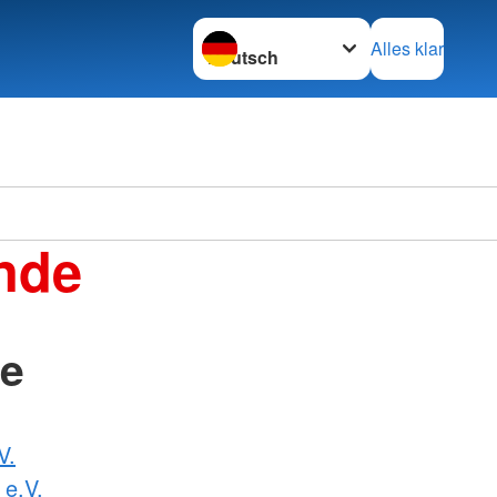
Sprache wechseln zu
Alles klar
nde
de
V.
 e.V.