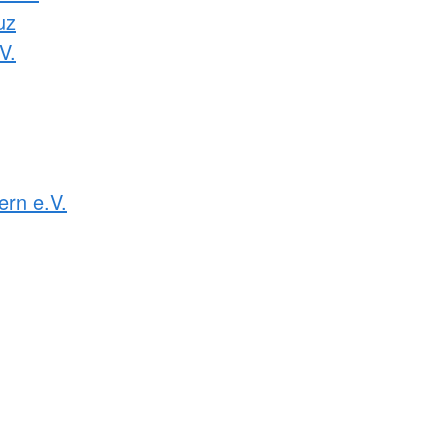
uz
V.
rn e.V.