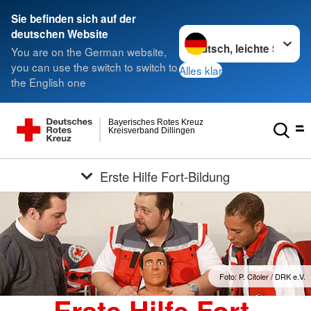
Sie befinden sich auf der
Sprache wechseln zu
deutschen Website
You are on the German website,
you can use the switch to switch to
Alles klar
the English one
Bayerisches Rotes Kreuz
Kreisverband Dillingen
Erste Hilfe Fort-Bildung
Foto: P. Citoler / DRK e.V.
Erste Hilfe Fort-