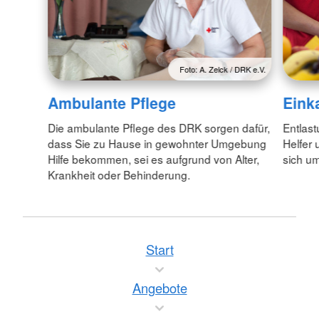
Foto: A. Zelck / DRK e.V.
Ambulante Pflege
Eink
Die ambulante Pflege des DRK sorgen dafür,
Entlast
dass Sie zu Hause in gewohnter Umgebung
Helfer
Hilfe bekommen, sei es aufgrund von Alter,
sich um
Krankheit oder Behinderung.
Start
Angebote