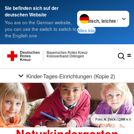
Sie befinden sich auf der
Sprache wechseln zu
deutschen Website
You are on the German website,
you can use the switch to switch to
Alles klar
the English one
Bayerisches Rotes Kreuz
Kreisverband Dillingen
Kinder-Tages-Einrichtungen (Kopie 2)
Foto: A. Zelck / DRK e.V.
Naturkindergarten